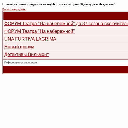
Список активных форумов на mybb3.ru в категории "Культура и Искусство"
Back to category listing
ФОРУМ Театра "На набережной" до 37 сезона включител
ФОРУМ Театра "На набережной"
UNA FURTIVA LAGRIMA
Новый форум
Детективы Вильмонт
Информация от спонсоров: