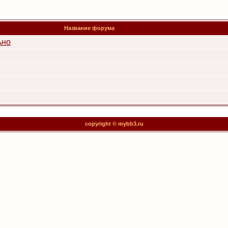
Название форума
ьно
copyright © mybb3.ru