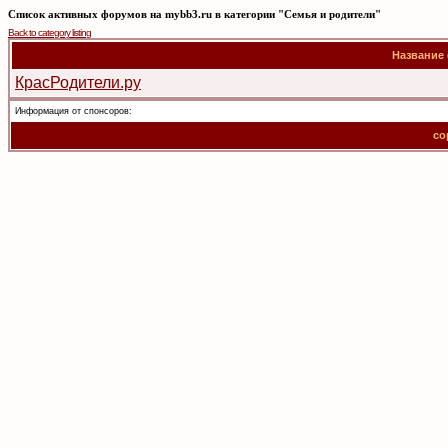
Список активных форумов на mybb3.ru в категории "Семья и родители"
Back to category listing
Название
КрасРодители.ру
Информация от спонсоров:
co