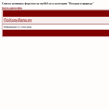
Список активных форумов на mybb3.ru в категории "Поездки и природа"
Back to category listing
ПоХодуДела.ру
Информация от спонсоров: